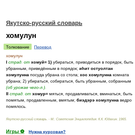
Якутско-русский словарь
хомулун
Толкование
Перевод
хомулун
I
страд. от
хомуй= 1)
убираться, приводиться в порядок, быть
убранным, приведённым в порядок;
иһит остуолтан
хомулунна
посуда убрана со стола;
хос хомулунна
комната
убрана; 2) убираться, собираться, быть убранным, собранным
(об урожае чего-л.).
II
страд. от
хомур=
мяться, продавливаться, вминаться, быть
помятым, продавленным, вмятым;
биэдэрэ хомулунна
ведро
помялось.
Якутско-русский словарь. - М.: Советская Энциклопедия
.
К.К. Юдахин
.
1965
.
Игры ⚽
Нужна курсовая?